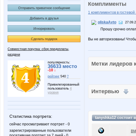
Комплименты
Отправить приватное сообщение
1 комплиментов в гостевой 
Добавить в друзья
oliskaAvto
27.09.
Игнорировать
Прошу срочно оплат
Сделать подарок
Вы не авторизованы! Чтоб
Совместная покупка: сбор предоплаты,
раздачи
популярность:
Метки лидеров
36633 место
-10 ↓
рейтинг
540
?
Привилегированный
пользователь
4
Интервью
уровня
Статистика портрета:
tanyshka12 состоит 
сейчас просматривают портрет - 0
зарегистрированные пользователи
BM
посетившие портрет за 7 дней - 0